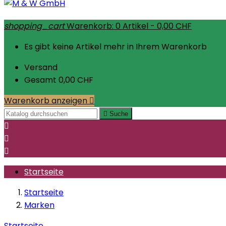
shopping_cart
Warenkorb:
0
Artikel - 0,00 CHF
Es gibt keine Artikel mehr in Ihrem Warenkorb
Versand
Gesamt
0,00 CHF
Warenkorb anzeigen


Suche



Startseite
Startseite
Marken
Startseite