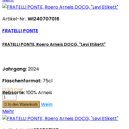
Artikel-Nr.:
WI240707016
FRATELLI PONTE
FRATELLI PONTE, Roero Arneis DOCG, "Levi Etikett"
Jahrgang:
2024
Flaschenformat:
75cl
12,50 CHF
Rebsorte:
100% Arneis
mehr zu diesem Wein

In den Warenkorb
Mehr