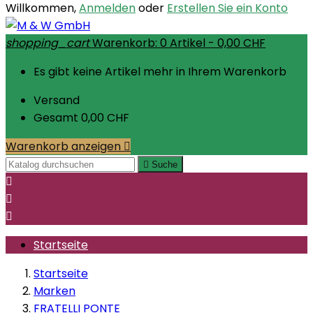
Willkommen,
Anmelden
oder
Erstellen Sie ein Konto
shopping_cart
Warenkorb:
0
Artikel - 0,00 CHF
Es gibt keine Artikel mehr in Ihrem Warenkorb
Versand
Gesamt
0,00 CHF
Warenkorb anzeigen


Suche



Startseite
Startseite
Marken
FRATELLI PONTE