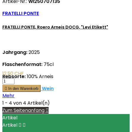
Artikel-Nr.:
WI250707135
FRATELLI PONTE
FRATELLI PONTE, Roero Arneis DOCG, "Levi Etikett"
Jahrgang:
2025
Flaschenformat:
75cl
12,50 CHF
Rebsorte:
100% Arneis
mehr zu diesem Wein

In den Warenkorb
Mehr
1 - 4 von 4 Artikel(n)
Zum Seitenanfang

Artikel
Artikel

