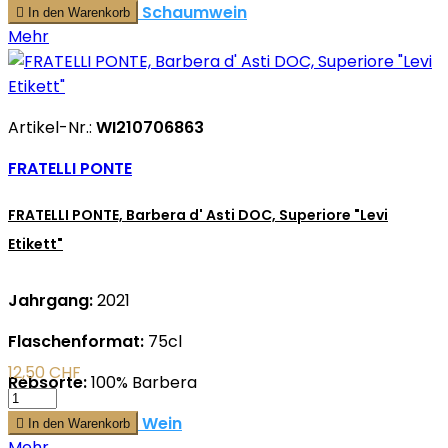
mehr zu diesem Schaumwein

In den Warenkorb
Mehr
Artikel-Nr.:
WI210706863
FRATELLI PONTE
FRATELLI PONTE, Barbera d' Asti DOC, Superiore "Levi
Etikett"
Jahrgang:
2021
Flaschenformat:
75cl
12,50 CHF
Rebsorte:
100% Barbera
mehr zu diesem Wein

In den Warenkorb
Mehr